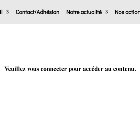
l
Contact/Adhésion
Notre actualité
Nos actio
Veuillez vous connecter pour accéder au contenu.
Identifiant ou e-mail
*
Mot de passe
*