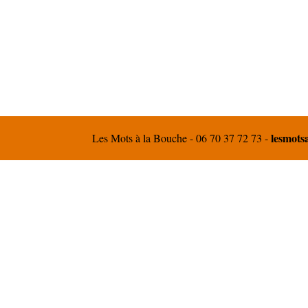
lesmot
Les Mots à la Bouche - 06 70 37 72 73 -