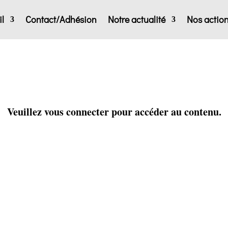
l
Contact/Adhésion
Notre actualité
Nos actio
Veuillez vous connecter pour accéder au contenu.
Identifiant ou e-mail
*
Mot de passe
*