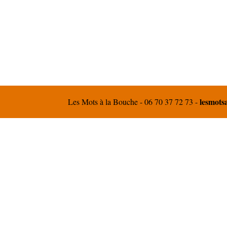
lesmot
Les Mots à la Bouche - 06 70 37 72 73 -