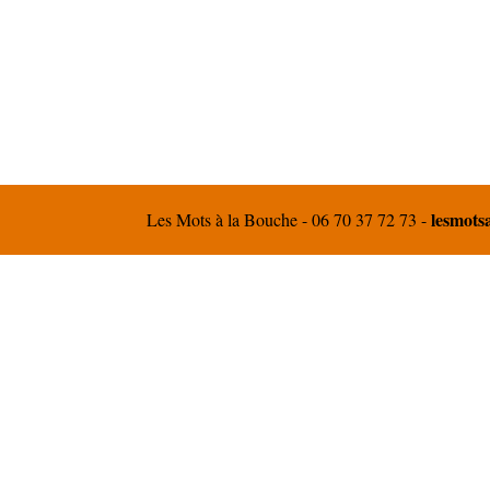
lesmot
Les Mots à la Bouche - 06 70 37 72 73 -