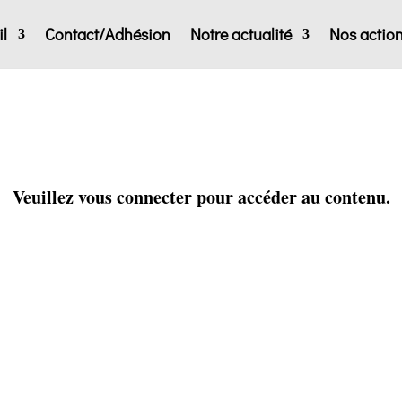
l
Contact/Adhésion
Notre actualité
Nos actio
Veuillez vous connecter pour accéder au contenu.
Identifiant ou e-mail
*
Mot de passe
*