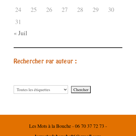
24
25
26
27
28
29
30
31
« Juil
Rechercher par auteur :
Les Mots à la Bouche - 06 70 37 72 73 -