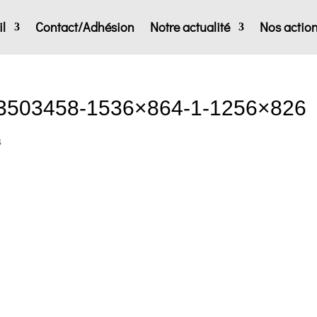
l
Contact/Adhésion
Notre actualité
Nos actio
73503458-1536×864-1-1256×826
s