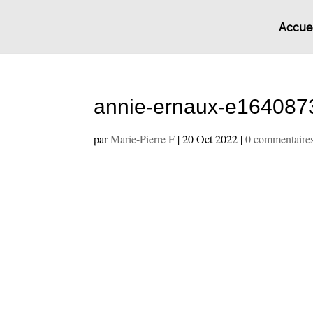
Accuei
annie-ernaux-e16408
par
Marie-Pierre F
|
20 Oct 2022
|
0 commentaire