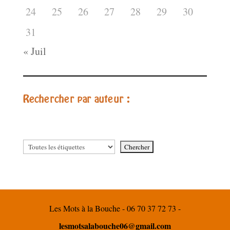
24
25
26
27
28
29
30
31
« Juil
Rechercher par auteur :
Les Mots à la Bouche - 06 70 37 72 73 -
lesmotsalabouche06@gmail.com