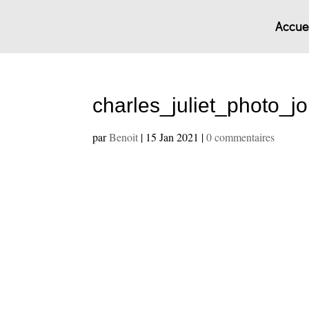
Accuei
charles_juliet_photo_j
par
Benoit
|
15 Jan 2021
|
0 commentaires