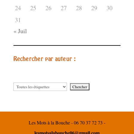
24
25
26
27
28
29
30
31
« Juil
Rechercher par auteur :
Les Mots à la Bouche - 06 70 37 72 73 -
lesmotsalabouche06@gmail.com