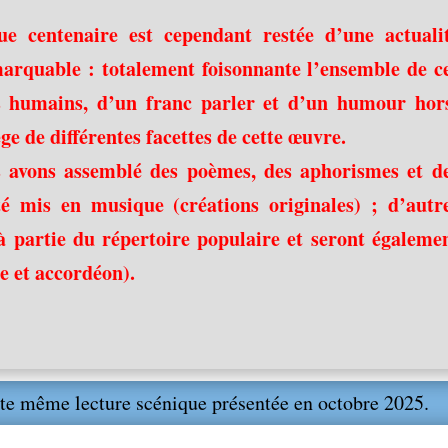
ue centenaire est cependant restée d’une actuali
arquable : totalement foisonnante l’ensemble de c
 humains, d’un franc parler et d’un humour hor
e de différentes facettes de cette œuvre.
s avons assemblé des poèmes, des aphorismes et d
té mis en musique (créations originales) ; d’autr
 partie du répertoire populaire et seront égaleme
e et accordéon).
te même lecture scénique présentée en octobre 2025.