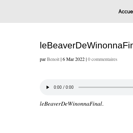
Accuei
leBeaverDeWinonnaFi
par
Benoit
|
6 Mar 2022
|
0 commentaires
leBeaverDeWinonnaFinal
.