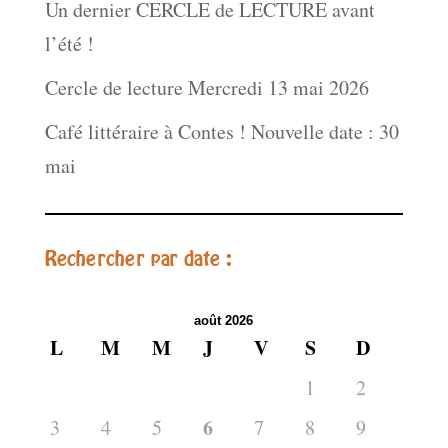
Un dernier CERCLE de LECTURE avant
l’été !
Cercle de lecture Mercredi 13 mai 2026
Café littéraire à Contes ! Nouvelle date : 30
mai
Rechercher par date :
août 2026
L
M
M
J
V
S
D
1
2
6
3
4
5
7
8
9