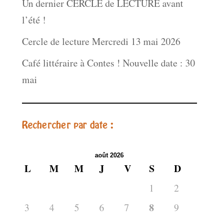
Un dernier CERCLE de LECTURE avant
l’été !
Cercle de lecture Mercredi 13 mai 2026
Café littéraire à Contes ! Nouvelle date : 30
mai
Rechercher par date :
août 2026
L
M
M
J
V
S
D
1
2
8
3
4
5
6
7
9