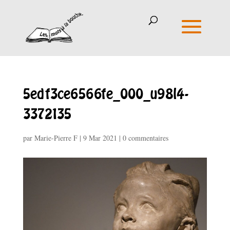
5edf3ce6566fe_000_u98l4-
3372135
par
Marie-Pierre F
|
9 Mar 2021
|
0 commentaires