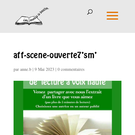
aff-scene-ouverte7’sm’
par
anne.b
|
9 Mai 2023
|
0 commentaires