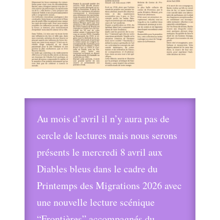
Au mois d’avril il n’y aura pas de
cercle de lectures mais nous serons
présents le mercredi 8 avril aux
Diables bleus dans le cadre du
Printemps des Migrations 2026 avec
une nouvelle lecture scénique
“Frontières” accompagnés du