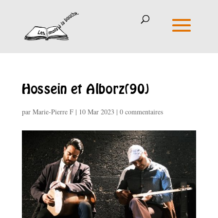
Hossein et Alborz(90)
par
Marie-Pierre F
|
10 Mar 2023
|
0 commentaires