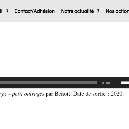
l
Contact/Adhésion
Notre actualité
Nos actio
Uti
00:00
les
yx – petit outrages
par Benoit. Date de sortie : 2020.
flè
hau
pou