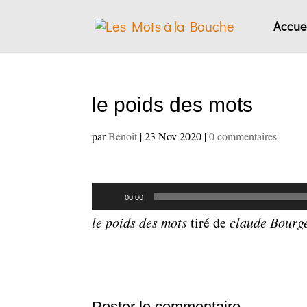
Accuei
le poids des mots
par
Benoit
|
23 Nov 2020
|
0 commentaires
Lecteur
00:00
audio
le poids des mots
tiré de
claude Bourge
Poster le commentaire