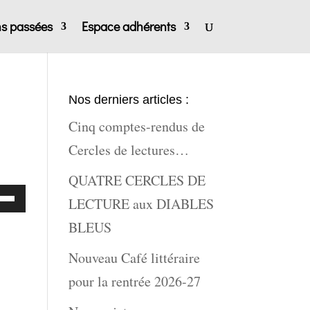
ns passées
Espace adhérents
Nos derniers articles :
Cinq comptes-rendus de
Cercles de lectures…
QUATRE CERCLES DE
lisez
LECTURE aux DIABLES
BLEUS
ches
Nouveau Café littéraire
t/bas
pour la rentrée 2026-27
r