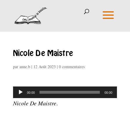
Nicole De Maistre
par
anne.b
|
12 Août 2023
|
0 commentaires
Lecteur
00:00
00:00
audio
Nicole De Maistre
.