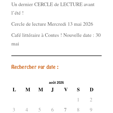
Un dernier CERCLE de LECTURE avant
l’été !
Cercle de lecture Mercredi 13 mai 2026
Café littéraire à Contes ! Nouvelle date : 30
mai
Rechercher par date :
août 2026
L
M
M
J
V
S
D
1
2
7
3
4
5
6
8
9