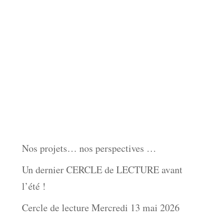
Nos derniers articles :
Cinq comptes-rendus de Cercles de
lectures…
QUATRE CERCLES DE LECTURE aux
DIABLES BLEUS
Nouveau Café littéraire pour la rentrée
2026-27
Nos projets… nos perspectives …
Un dernier CERCLE de LECTURE avant
l’été !
Cercle de lecture Mercredi 13 mai 2026