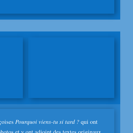
içoises
Pourquoi viens-tu si tard ?
qui ont
hotos et y ont adjoint des textes originaux.