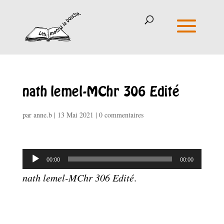
nath lemel-MChr 306 Edité
par
anne.b
|
13 Mai 2021
|
0 commentaires
Lecteur
00:00
00:00
audio
nath lemel-MChr 306 Edité
.