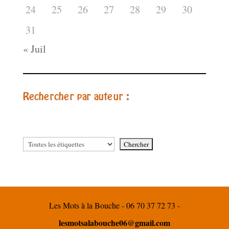
24
25
26
27
28
29
30
31
« Juil
Rechercher par auteur :
Les Mots à la Bouche - 06 70 37 72 73 -
lesmotsalabouche06@gmail.com