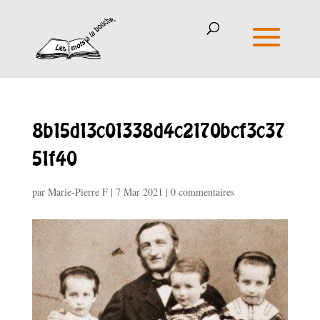
8b15d13c01338d4c2170bcf3c37
51f40
par
Marie-Pierre F
|
7 Mar 2021
|
0 commentaires