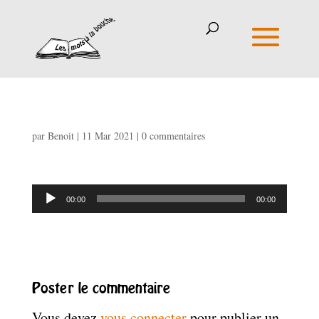
par
Benoit
|
11 Mar 2021
|
0 commentaires
Lecteur
00:00
00:00
audio
Poster le commentaire
Vous devez
vous connecter
pour publier un