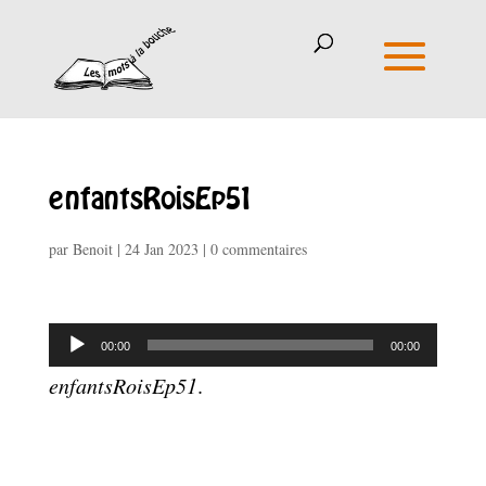
enfantsRoisEp51
par
Benoit
|
24 Jan 2023
|
0 commentaires
Lecteur
00:00
00:00
audio
enfantsRoisEp51
.