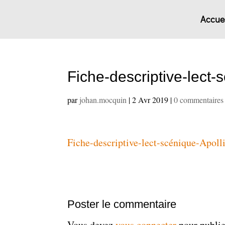
Accuei
Fiche-descriptive-lect-
par
johan.mocquin
|
2 Avr 2019
|
0 commentaires
Fiche-descriptive-lect-scénique-Apoll
Poster le commentaire
Vous devez
vous connecter
pour publi