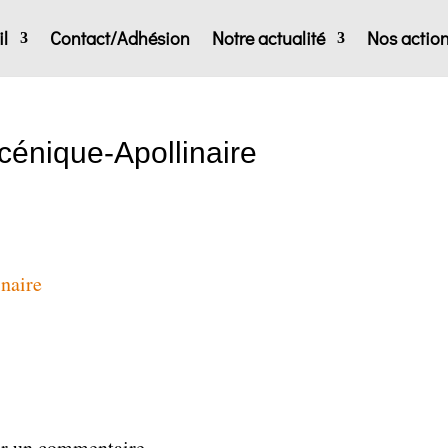
l
Contact/Adhésion
Notre actualité
Nos actio
scénique-Apollinaire
inaire
er un commentaire.