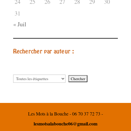
24
25
26
27
28
29
30
31
« Juil
Rechercher par auteur :
Les Mots à la Bouche - 06 70 37 72 73 -
lesmotsalabouche06@gmail.com