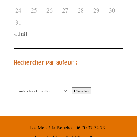
24
25
26
27
28
29
30
31
« Juil
Rechercher par auteur :
Les Mots à la Bouche - 06 70 37 72 73 -